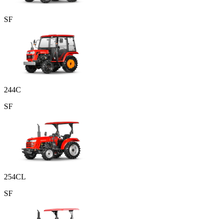
SF
244С
SF
254CL
SF