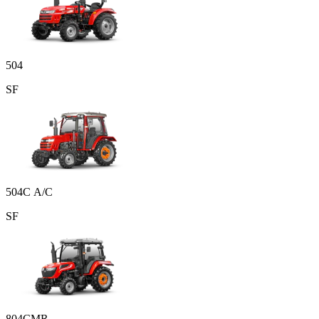
504
SF
504С A/C
SF
804СMR